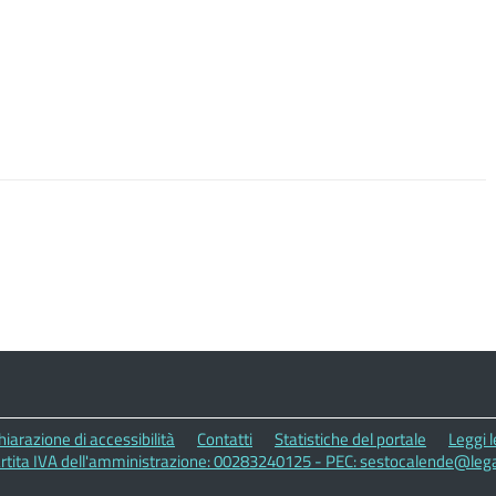
hiarazione di accessibilità
Contatti
Statistiche del portale
Leggi 
rtita IVA dell'amministrazione: 00283240125 - PEC: sestocalende@legal